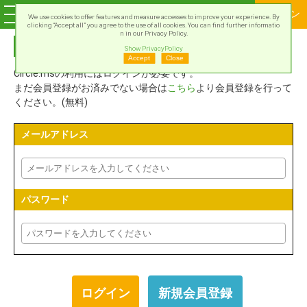
ログイン
We use cookies to offer features and measure accesses to improve your experience. By
clicking “Accept all” you agree to the use of all cookies. You can find further informatio
n in our Privacy Policy.
Circle.msアカウントでログイン
Show PrivacyPolicy
Accept
Close
Circle.msの利用にはログインが必要です。
まだ会員登録がお済みでない場合は
こちら
より会員登録を行って
ください。(無料)
メールアドレス
パスワード
新規会員登録