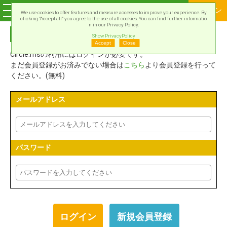
ログイン
We use cookies to offer features and measure accesses to improve your experience. By
clicking “Accept all” you agree to the use of all cookies. You can find further informatio
n in our Privacy Policy.
Circle.msアカウントでログイン
Show PrivacyPolicy
Accept
Close
Circle.msの利用にはログインが必要です。
まだ会員登録がお済みでない場合は
こちら
より会員登録を行って
ください。(無料)
メールアドレス
パスワード
新規会員登録