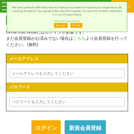
ログイン
We use cookies to offer features and measure accesses to improve your experience. By
clicking “Accept all” you agree to the use of all cookies. You can find further informatio
n in our Privacy Policy.
Circle.msアカウントでログイン
Show PrivacyPolicy
Accept
Close
Circle.msの利用にはログインが必要です。
まだ会員登録がお済みでない場合は
こちら
より会員登録を行って
ください。(無料)
メールアドレス
パスワード
新規会員登録