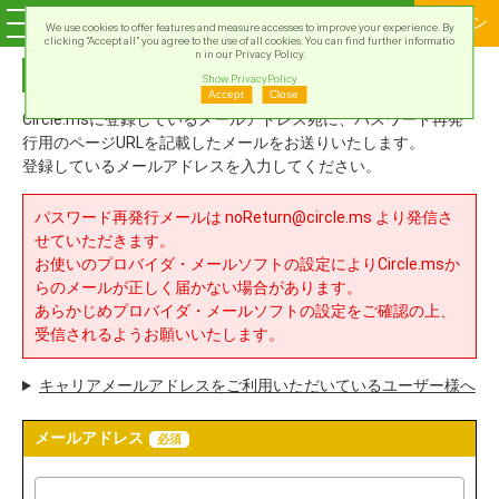
ログイン
We use cookies to offer features and measure accesses to improve your experience. By
clicking “Accept all” you agree to the use of all cookies. You can find further informatio
n in our Privacy Policy.
パスワード再発行
Show PrivacyPolicy
Accept
Close
Circle.msに登録しているメールアドレス宛に、パスワード再発
行用のページURLを記載したメールをお送りいたします。
登録しているメールアドレスを入力してください。
パスワード再発行メールは noReturn@circle.ms より発信さ
せていただきます。
お使いのプロバイダ・メールソフトの設定によりCircle.msか
らのメールが正しく届かない場合があります。
あらかじめプロバイダ・メールソフトの設定をご確認の上、
受信されるようお願いいたします。
キャリアメールアドレスをご利用いただいているユーザー様へ
メールアドレス
必須