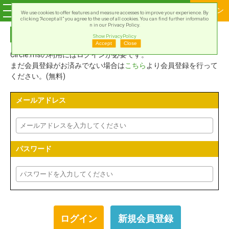
ログイン
We use cookies to offer features and measure accesses to improve your experience. By
clicking “Accept all” you agree to the use of all cookies. You can find further informatio
n in our Privacy Policy.
Circle.msアカウントでログイン
Show PrivacyPolicy
Accept
Close
Circle.msの利用にはログインが必要です。
まだ会員登録がお済みでない場合は
こちら
より会員登録を行って
ください。(無料)
メールアドレス
パスワード
新規会員登録