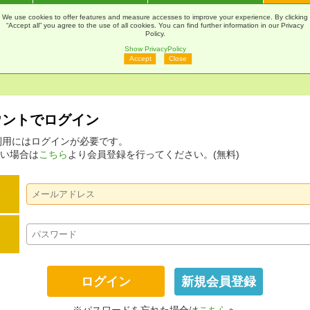
通販
Webカタログ
印刷Navi
マ
We use cookies to offer features and measure accesses to improve your experience. By clicking
“Accept all” you agree to the use of all cookies. You can find further information in our Privacy
Policy.
Show PrivacyPolicy
Accept
Close
アカウントでログイン
ムの利用にはログインが必要です。
い場合は
こちら
より会員登録を行ってください。(無料)
新規会員登録