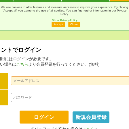
通販
Webカタログ
印刷Navi
マ
We use cookies to offer features and measure accesses to improve your experience. By clicking
“Accept all” you agree to the use of all cookies. You can find further information in our Privacy
Policy.
Show PrivacyPolicy
Accept
Close
アカウントでログイン
ムの利用にはログインが必要です。
い場合は
こちら
より会員登録を行ってください。(無料)
新規会員登録