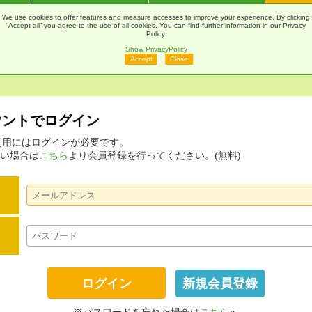
通販
Webカタログ
印刷Navi
マ
We use cookies to offer features and measure accesses to improve your experience. By clicking
“Accept all” you agree to the use of all cookies. You can find further information in our Privacy
Policy.
Show PrivacyPolicy
Accept
Close
アカウントでログイン
ムの利用にはログインが必要です。
い場合は
こちら
より会員登録を行ってください。(無料)
新規会員登録