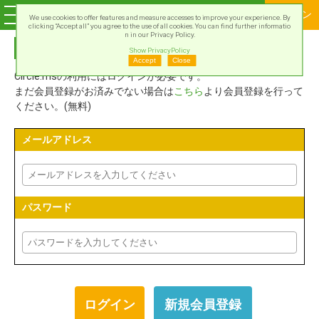
ログイン
We use cookies to offer features and measure accesses to improve your experience. By
clicking “Accept all” you agree to the use of all cookies. You can find further informatio
n in our Privacy Policy.
Circle.msアカウントでログイン
Show PrivacyPolicy
Accept
Close
Circle.msの利用にはログインが必要です。
まだ会員登録がお済みでない場合は
こちら
より会員登録を行って
ください。(無料)
メールアドレス
パスワード
新規会員登録