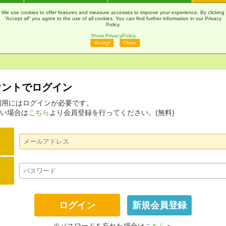
通販
Webカタログ
印刷Navi
マ
We use cookies to offer features and measure accesses to improve your experience. By clicking
“Accept all” you agree to the use of all cookies. You can find further information in our Privacy
Policy.
Show PrivacyPolicy
Accept
Close
アカウントでログイン
ムの利用にはログインが必要です。
い場合は
こちら
より会員登録を行ってください。(無料)
新規会員登録