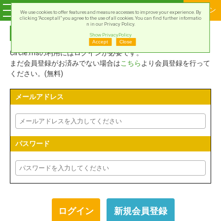
ログイン
We use cookies to offer features and measure accesses to improve your experience. By
clicking “Accept all” you agree to the use of all cookies. You can find further informatio
n in our Privacy Policy.
Circle.msアカウントでログイン
Show PrivacyPolicy
Accept
Close
Circle.msの利用にはログインが必要です。
まだ会員登録がお済みでない場合は
こちら
より会員登録を行って
ください。(無料)
メールアドレス
パスワード
新規会員登録