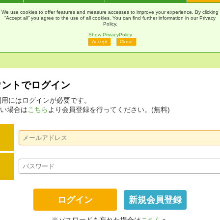
通販
Webカタログ
印刷Navi
マ
We use cookies to offer features and measure accesses to improve your experience. By clicking
“Accept all” you agree to the use of all cookies. You can find further information in our Privacy
Policy.
Show PrivacyPolicy
Accept
Close
アカウントでログイン
ムの利用にはログインが必要です。
い場合は
こちら
より会員登録を行ってください。(無料)
新規会員登録