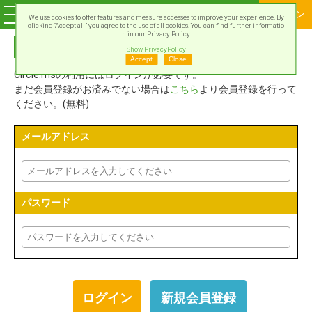
ログイン
We use cookies to offer features and measure accesses to improve your experience. By
clicking “Accept all” you agree to the use of all cookies. You can find further informatio
n in our Privacy Policy.
Circle.msアカウントでログイン
Show PrivacyPolicy
Accept
Close
Circle.msの利用にはログインが必要です。
まだ会員登録がお済みでない場合は
こちら
より会員登録を行って
ください。(無料)
メールアドレス
パスワード
新規会員登録