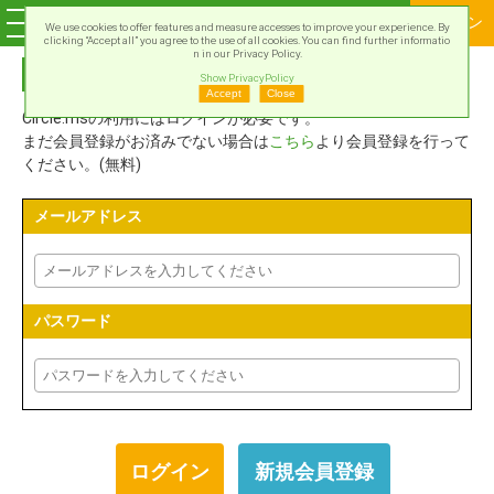
ログイン
We use cookies to offer features and measure accesses to improve your experience. By
clicking “Accept all” you agree to the use of all cookies. You can find further informatio
n in our Privacy Policy.
Circle.msアカウントでログイン
Show PrivacyPolicy
Accept
Close
Circle.msの利用にはログインが必要です。
まだ会員登録がお済みでない場合は
こちら
より会員登録を行って
ください。(無料)
メールアドレス
パスワード
新規会員登録