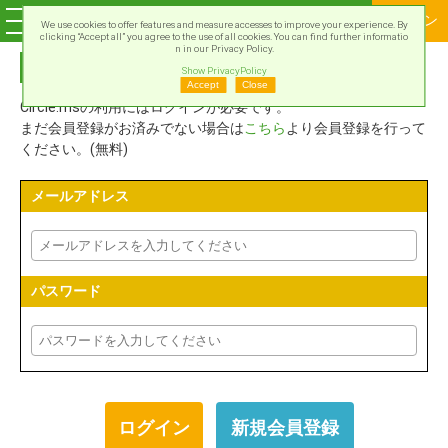
ログイン
We use cookies to offer features and measure accesses to improve your experience. By
clicking “Accept all” you agree to the use of all cookies. You can find further informatio
n in our Privacy Policy.
Circle.msアカウントでログイン
Show PrivacyPolicy
Accept
Close
Circle.msの利用にはログインが必要です。
まだ会員登録がお済みでない場合は
こちら
より会員登録を行って
ください。(無料)
メールアドレス
パスワード
新規会員登録